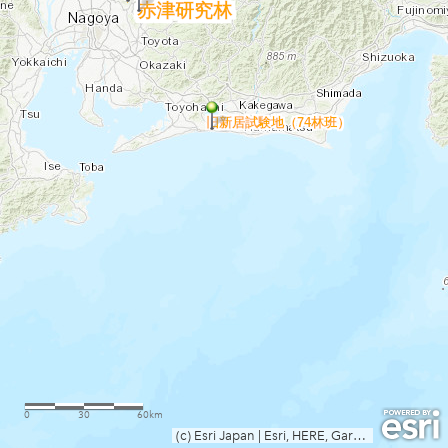
赤津研究林
旧新居試験地（74林班）
0
30
60km
(c) Esri Japan
|
Esri, HERE, Garmin, FAO, USGS