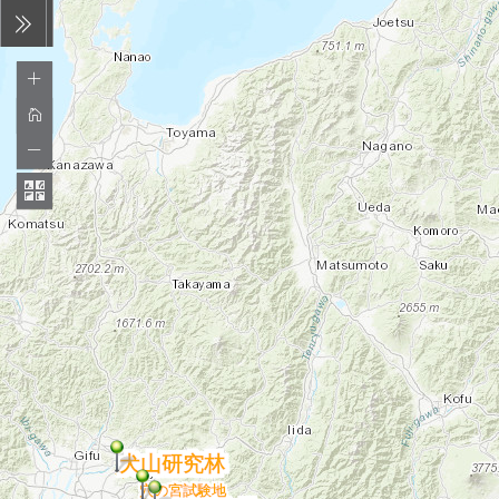
犬山研究林
穴の宮試験地